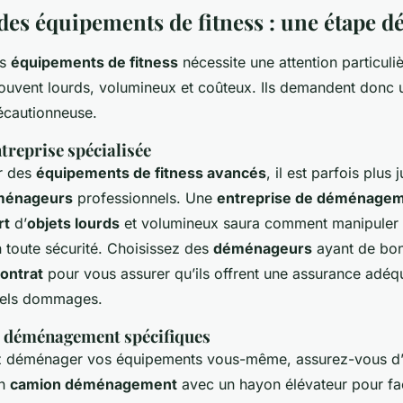
es équipements de fitness : une étape dé
s
équipements de fitness
nécessite une attention particuli
souvent lourds, volumineux et coûteux. Ils demandent donc 
écautionneuse.
treprise spécialisée
r des
équipements de fitness avancés
, il est parfois plus 
ménageurs
professionnels. Une
entreprise de déménage
rt
d’
objets lourds
et volumineux saura comment manipuler e
n toute sécurité. Choisissez des
déménageurs
ayant de bon
ontrat
pour vous assurer qu’ils offrent une assurance adéq
tuels dommages.
 déménagement spécifiques
ez déménager vos équipements vous-même, assurez-vous d’
un
camion déménagement
avec un hayon élévateur pour faci