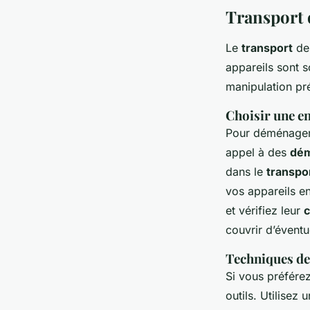
Transport d
Le
transport
de
appareils sont 
manipulation pr
Choisir une en
Pour déménage
appel à des
dé
dans le
transpo
vos appareils e
et vérifiez leur
c
couvrir d’éven
Techniques de
Si vous préfér
outils. Utilisez 