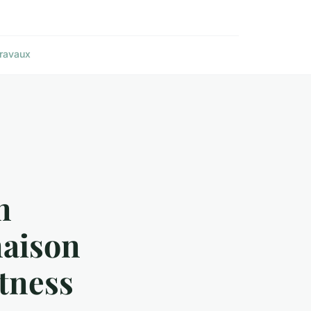
ravaux
n
aison
tness