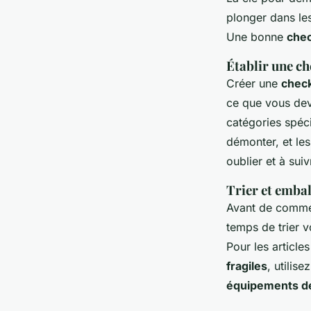
plonger dans le
Une bonne
chec
Établir une ch
Créer une
check
ce que vous deve
catégories spé
démonter, et le
oublier et à sui
Trier et emba
Avant de commen
temps de trier v
Pour les articl
fragiles
, utilis
équipements de