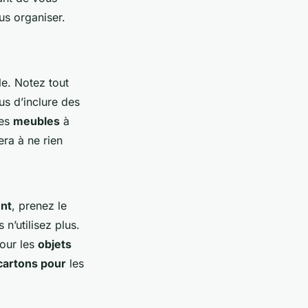
us organiser.
e. Notez tout
us d’inclure des
les
meubles
à
era à ne rien
nt
, prenez le
n’utilisez plus.
Pour les
objets
cartons pour
les