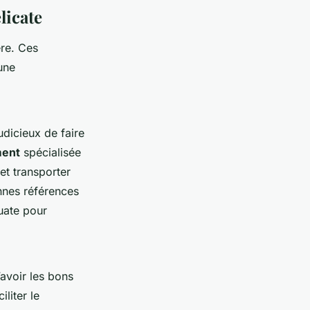
licate
ère. Ces
une
judicieux de faire
ment
spécialisée
t transporter
nes références
uate pour
avoir les bons
liter le